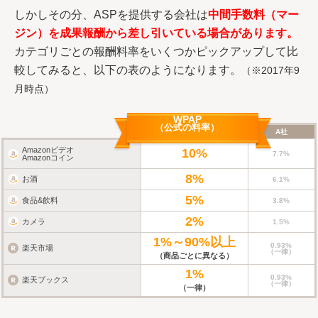
しかしその分、ASPを提供する会社は
中間手数料（マー
ジン）を成果報酬から差し引いている場合があります。
カテゴリごとの報酬料率をいくつかピックアップして比
較してみると、以下の表のようになります。
（※2017年9
月時点）
WPAP
（公式の料率）
A社
Amazonビデオ
10%
7.7%
Amazonコイン
8%
お酒
6.1%
5%
食品&飲料
3.8%
2%
カメラ
1.5%
1%～90%以上
0.93%
楽天市場
（一律）
（商品ごとに異なる）
1%
0.93%
楽天ブックス
（一律）
（一律）